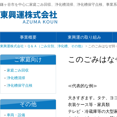
鎌ヶ谷市を中心に家庭ごみ回収、浄化槽清掃、浄化槽保守点検、事業系
事業概要
東興運の取り組み
東興運株式会社
>
Ｑ＆Ａ（ごみ分別、浄化槽、その他）
>
このごみはなぜ持
このごみはな
ご家庭向け
家庭ごみ回収
浄化槽清掃
浄化槽保守点検
≪
代表的な例≫
大きすぎます。タテ、ヨ
その他
衣装ケース等・家具類
テレビ・冷蔵庫等の大型
車両・設備